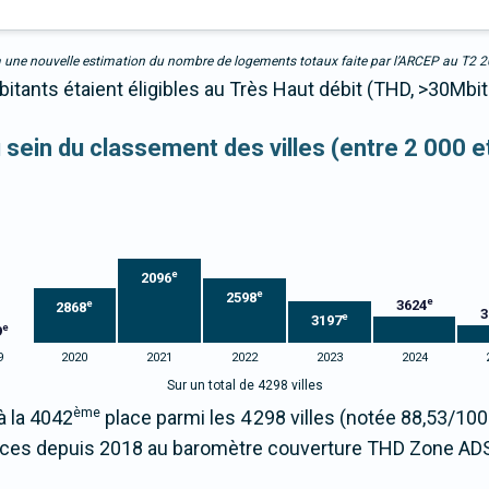
due à une nouvelle estimation du nombre de logements totaux faite par l’ARCEP au T2 
itants étaient éligibles au Très Haut débit (THD, >30Mbit
u sein du classement des villes (entre 2 000 
e
2096
e
2598
e
3624
e
2868
3
e
3197
e
9
9
2020
2021
2022
2023
2024
Sur un total de 4298 villes
ème
à la 4042
place parmi les 4 298 villes (notée 88,53/1
aces depuis 2018 au baromètre couverture THD Zone ADS