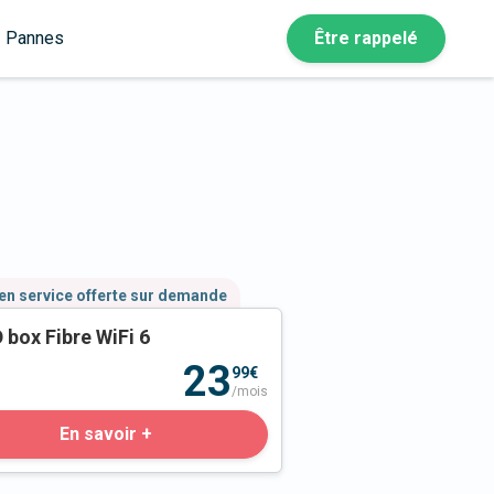
Pannes
Être rappelé
en service offerte sur demande
 box Fibre WiFi 6
23
99€
/mois
En savoir +