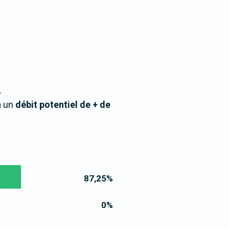
.
à un
débit potentiel de + de
87,25
%
0
%