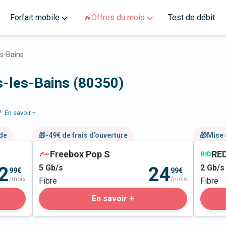
Forfait mobile
🔥Offres du mois
Test de débit
s-Bains
s-les-Bains (80350)
e
En savoir +
nde
🎁-49€ de frais d'ouverture
🎁Mise 
Freebox Pop S
RED
5
Gb/s
2
Gb/s
2
24
99€
99€
/mois
/mois
Fibre
Fibre
En savoir +