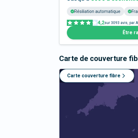
Résiliation automatique
Fra
4,2
sur
3093
avis, par A
Être r
Carte de couverture fi
Carte couverture fibre