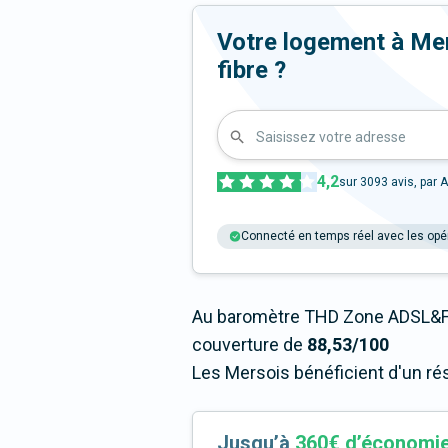
Votre logement à Mers
fibre ?
Saisissez votre adresse
4,2
sur
3093
avis, par A
Connecté en temps réel avec les opé
Au baromètre THD Zone ADSL&Fi
couverture de
88,53/100
Les Mersois bénéficient d'un ré
Jusqu’à
360€ d’économi