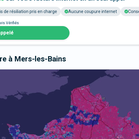
is de résiliation pris en charge
Aucune coupure internet
Conse
vis Vérifiés
appelé
bre
à Mers-les-Bains