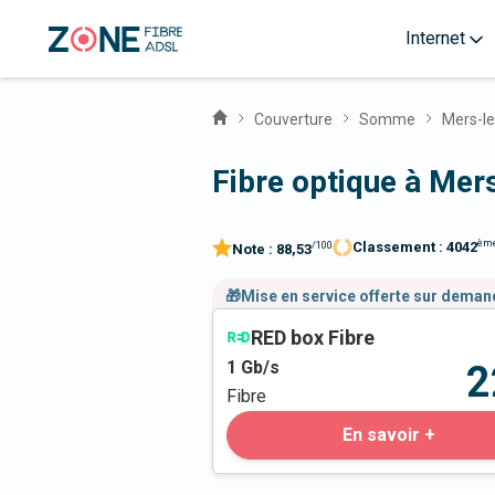
Internet
Couverture
Somme
Mers-le
Fibre optique à Mer
èm
Classement :
4042
/100
Note :
88,53
🎁Mise en service offerte sur dema
RED box Fibre
1
Gb/s
2
Fibre
En savoir +