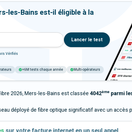
-les-Bains est-il éligible à la
Lancer le test
vis Vérifiés
rateurs
+6M tests chaque année
Multi-opérateurs
ème
bre 2026, Mers-les-Bains est classée
4042
parmi les
seau déployé de fibre optique significatif avec un accès
es
sur votre facture internet en un seul appel