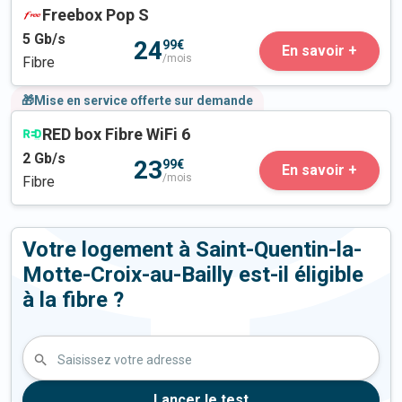
Freebox Pop S
5
Gb/s
24
99€
En savoir +
/mois
Fibre
🎁Mise en service offerte sur demande
RED box Fibre WiFi 6
2
Gb/s
23
99€
En savoir +
/mois
Fibre
Votre logement à Saint-Quentin-la-
Motte-Croix-au-Bailly est-il éligible
à la fibre ?
Saisissez votre adresse
Lancer le test