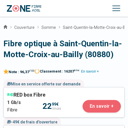
Couverture
Somme
Saint-Quentin-la-Motte-Croix-au-Bai
Fibre optique à Saint-Quentin-la-
Motte-Croix-au-Bailly (80880)
ème
Classement :
16207
En savoir +
/100
Note :
96,37
🎁Mise en service offerte sur demande
RED box Fibre
1
Gb/s
22
99€
En savoir +
/mois
Fibre
🎁-49€ de frais d'ouverture