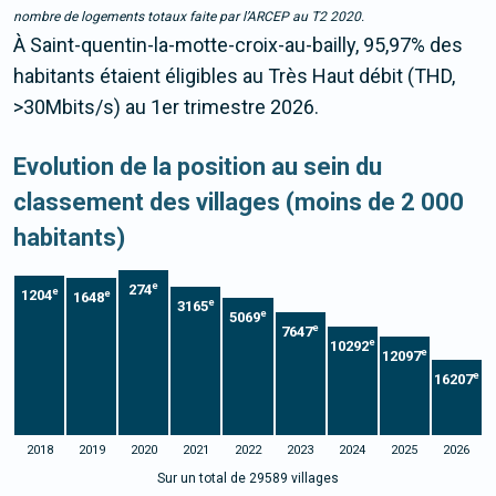
nombre de logements totaux faite par l’ARCEP au T2 2020.
À Saint-quentin-la-motte-croix-au-bailly, 95,97% des
habitants étaient éligibles au Très Haut débit (THD,
>30Mbits/s) au 1er trimestre 2026.
Evolution de la position au sein du
classement des villages (moins de 2 000
habitants)
e
274
e
1204
e
1648
e
3165
e
5069
e
7647
e
10292
e
12097
e
16207
2018
2019
2020
2021
2022
2023
2024
2025
2026
Sur un total de 29589 villages