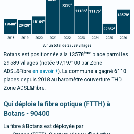
e
7230
e
e
11136
11176
e
13578
e
18109
e
19688
e
20428
e
22852
2018
2019
2020
2021
2022
2023
2024
2025
2026
Sur un total de 29589 villages
ème
Botans est positionnée à la 13578
place parmi les
29 589 villages (notée 97,19/100 par Zone
ADSL&Fibre
en savoir +
). La commune a gagné 6110
places depuis 2018 au baromètre couverture THD
Zone ADSL&Fibre.
Qui déploie la fibre optique (FTTH) à
Botans - 90400
La fibre
à Botans
est déployée par: