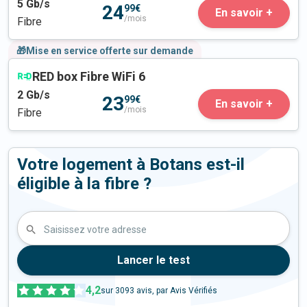
5
Gb/s
24
99€
En savoir +
/mois
Fibre
🎁Mise en service offerte sur demande
RED box Fibre WiFi 6
2
Gb/s
23
99€
En savoir +
/mois
Fibre
Votre logement à Botans est-il
éligible à la fibre ?
Saisissez votre adresse
Lancer le test
4,2
sur
3093
avis, par Avis Vérifiés