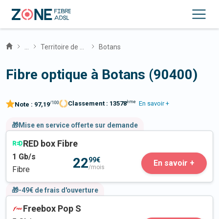
...
Territoire de Belfort
Botans
Fibre optique à Botans (90400)
ème
Classement :
13578
En savoir +
/100
Note :
97,19
🎁Mise en service offerte sur demande
RED box Fibre
1
Gb/s
22
99€
En savoir +
/mois
Fibre
🎁-49€ de frais d'ouverture
Freebox Pop S