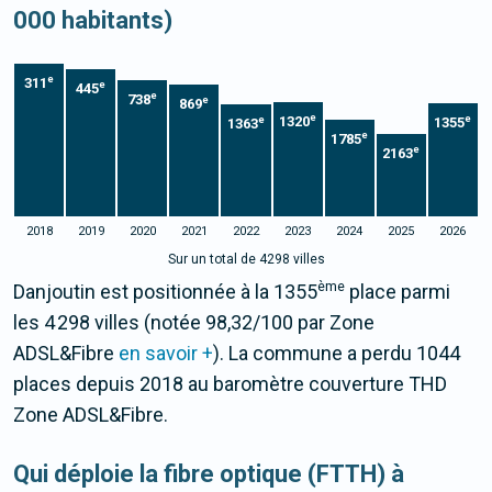
000 habitants)
e
311
e
445
e
738
e
869
e
e
1320
e
1355
1363
e
1785
e
2163
2018
2019
2020
2021
2022
2023
2024
2025
2026
Sur un total de 4298 villes
ème
Danjoutin est positionnée à la 1355
place parmi
les 4 298 villes (notée 98,32/100 par Zone
ADSL&Fibre
en savoir +
). La commune a perdu 1044
places depuis 2018 au baromètre couverture THD
Zone ADSL&Fibre.
Qui déploie la fibre optique (FTTH) à