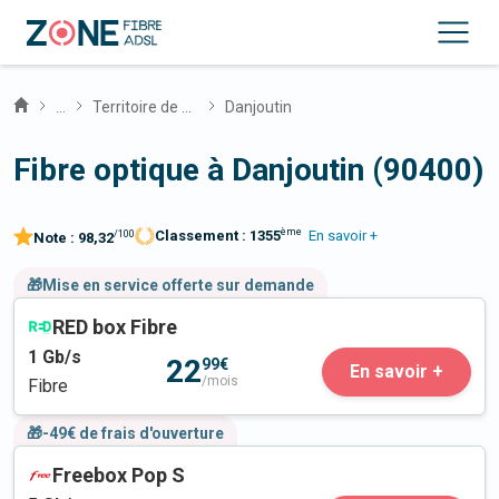
...
Territoire de Belfort
Danjoutin
Fibre optique à Danjoutin (90400)
ème
Classement :
1355
En savoir +
/100
Note :
98,32
🎁Mise en service offerte sur demande
RED box Fibre
1
Gb/s
22
99€
En savoir +
/mois
Fibre
🎁-49€ de frais d'ouverture
Freebox Pop S