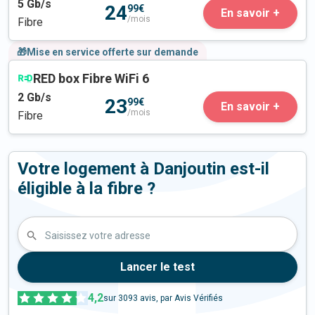
5
Gb/s
24
99€
En savoir +
/mois
Fibre
🎁Mise en service offerte sur demande
RED box Fibre WiFi 6
2
Gb/s
23
99€
En savoir +
/mois
Fibre
Votre logement à Danjoutin est-il
éligible à la fibre ?
Saisissez votre adresse
Lancer le test
4,2
sur
3093
avis, par Avis Vérifiés