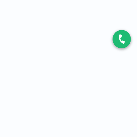
CONTACT
Contactez-nous
Expert fibre et 5G
01 86 76 06 08
4,2
sur
3093
avis, par Avis Vérifiés