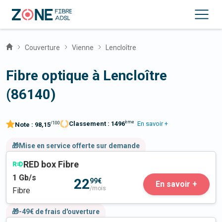
Couverture
Vienne
Lencloître
Fibre optique à Lencloître
(86140)
ème
Classement :
1496
En savoir +
/100
Note :
98,15
🎁Mise en service offerte sur demande
RED box Fibre
1
Gb/s
22
99€
En savoir +
/mois
Fibre
🎁-49€ de frais d'ouverture