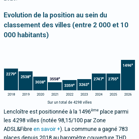
Evolution de la position au sein du
classement des villes (entre 2 000 et 10
000 habitants)
e
1496
e
2279
e
2538
e
e
e
3558
2747
2755
e
3038
e
3263
e
3359
2018
2019
2020
2021
2022
2023
2024
2025
2026
Sur un total de 4298 villes
ème
Lencloître est positionnée à la 1496
place parmi
les 4 298 villes (notée 98,15/100 par Zone
ADSL&Fibre
en savoir +
). La commune a gagné 783
places depuis 2018 au baromètre couverture THD