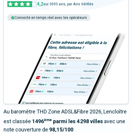
4,2
sur
3093
avis, par Avis Vérifiés
Connecté en temps réel avec les opérateurs
+6M tests chaque année
Multi-opérateurs
Au baromètre THD Zone ADSL&Fibre 2026, Lencloître
ème
est classée
1496
parmi les 4 298 villes
avec une
note couverture de
98,15/100