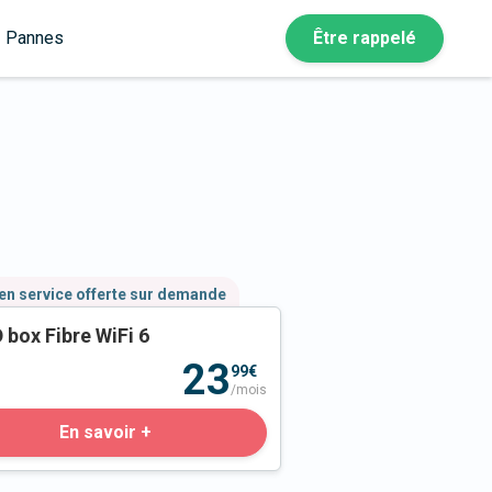
Pannes
Être rappelé
en service offerte sur demande
 box Fibre WiFi 6
23
99€
/mois
En savoir +