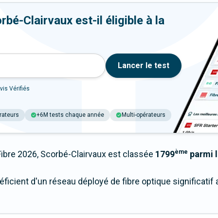
bé-Clairvaux est-il éligible à la
Lancer le test
vis Vérifiés
rateurs
+6M tests chaque année
Multi-opérateurs
ème
bre 2026, Scorbé-Clairvaux est classée
1799
parmi l
ficient d'un réseau déployé de fibre optique significati