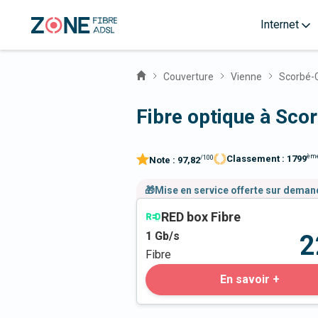
Internet
Couverture
Vienne
Scorbé-C
Fibre optique à Sco
èm
Classement :
1799
/100
Note :
97,82
🎁Mise en service offerte sur dema
RED box Fibre
1
Gb/s
2
Fibre
En savoir +