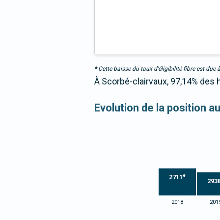
* Cette baisse du taux d’éligibilité fibre est 
À Scorbé-clairvaux, 97,14% des h
Evolution de la position a
e
2711
293
2018
201