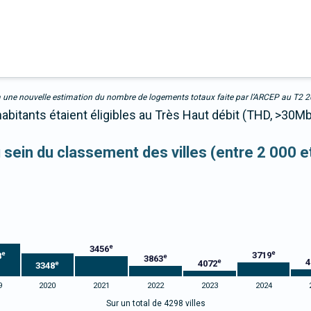
due à une nouvelle estimation du nombre de logements totaux faite par l’ARCEP au T2 
abitants étaient éligibles au Très Haut débit (THD, >30Mb
u sein du classement des villes (entre 2 000 
e
3456
e
e
3719
8
e
3863
4
e
4072
e
3348
9
2020
2021
2022
2023
2024
Sur un total de 4298 villes