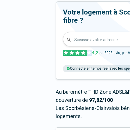
Votre logement à Scor
fibre ?
Saisissez votre adresse
4,2
sur
3093
avis, par A
Connecté en temps réel avec les opé
Au baromètre THD Zone ADSL&Fi
couverture de
97,82/100
Les Scorbésiens-Clairvalois béné
logements.