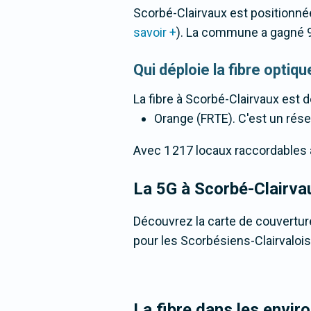
Scorbé-Clairvaux est positionné
savoir +
). La commune a gagné 
Qui déploie la fibre opti
La fibre
à Scorbé-Clairvaux
est d
Orange (FRTE). C'est un résea
Avec 1 217 locaux raccordables à l
La 5G
à Scorbé-Clairva
Découvrez la carte de couverture
pour les Scorbésiens-Clairvalois
La fibre dans les envir