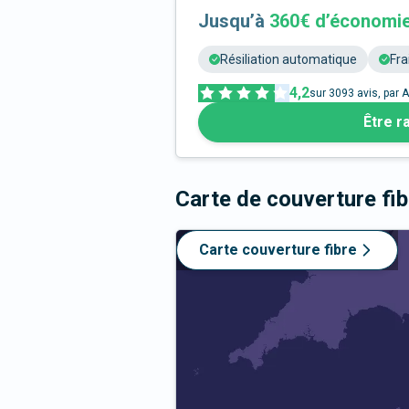
Jusqu’à
360€ d’économi
Résiliation automatique
Fra
4,2
sur
3093
avis, par A
Être r
Carte de couverture fi
Carte couverture fibre