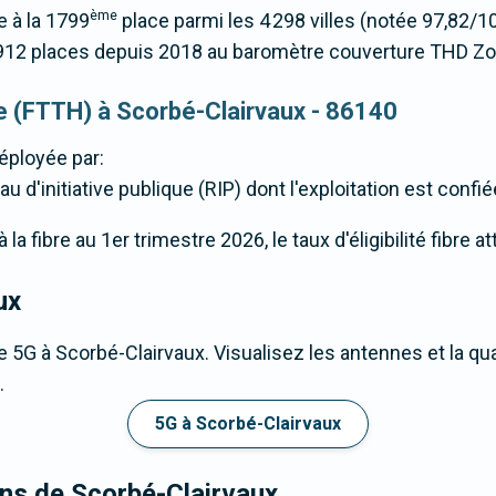
ème
e à la 1799
place parmi les 4 298 villes (notée 97,82/
912 places depuis 2018 au baromètre couverture THD Z
que (FTTH) à Scorbé-Clairvaux - 86140
éployée par:
u d'initiative publique (RIP) dont l'exploitation est confi
a fibre au 1er trimestre 2026, le taux d'éligibilité fibre 
ux
 5G à Scorbé-Clairvaux. Visualisez les antennes et la qu
.
5G à Scorbé-Clairvaux
ons de Scorbé-Clairvaux