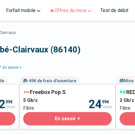
Forfait mobile
🔥Offres du mois
Test de débit
lairvaux
rbé-Clairvaux (86140)
e
En savoir +
nde
🎁-49€ de frais d'ouverture
🎁Mise 
Freebox Pop S
RED
5
Gb/s
2
Gb/s
2
24
99€
99€
/mois
/mois
Fibre
Fibre
En savoir +