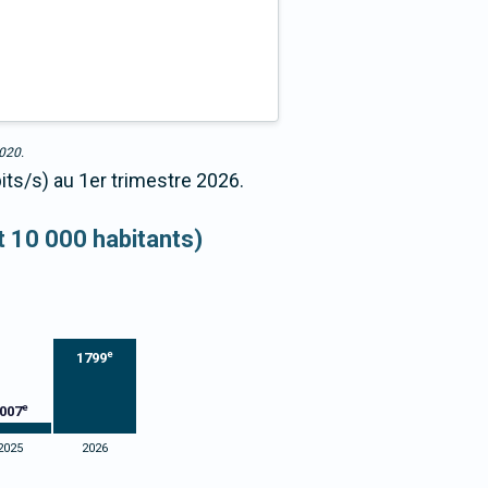
2020.
its/s) au 1er trimestre 2026.
et 10 000 habitants)
e
1799
e
007
2025
2026