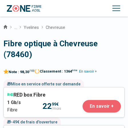
...
Yvelines
Chevreuse
Fibre optique à Chevreuse
(78460)
ème
Classement :
1364
En savoir +
/100
Note :
98,30
🎁Mise en service offerte sur demande
RED box Fibre
1
Gb/s
22
99€
En savoir +
/mois
Fibre
🎁-49€ de frais d'ouverture