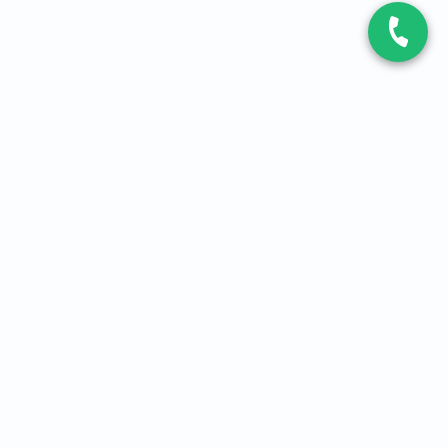
CONTACT
Contactez-nous
Expert fibre et 5G
01 86 76 06 08
4,2
sur
3093
avis, par Avis Vérifiés
À PROPOS
Qui sommes-nous