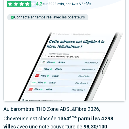
4,2
sur
3093
avis, par Avis Vérifiés
Connecté en temps réel avec les opérateurs
+6M tests chaque année
Multi-opérateurs
Au baromètre THD Zone ADSL&Fibre 2026,
ème
Chevreuse est classée
1364
parmi les 4 298
villes
avec une note couverture de
98,30/100