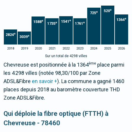
e
520
e
725
e
1364
e
e
1541
1588
e
e
1735
1761
e
2824
e
3039
2018
2019
2020
2021
2022
2023
2024
2025
2026
Sur un total de 4298 villes
ème
Chevreuse est positionnée à la 1364
place parmi
les 4 298 villes (notée 98,30/100 par Zone
ADSL&Fibre
en savoir +
). La commune a gagné 1460
places depuis 2018 au baromètre couverture THD
Zone ADSL&Fibre.
Qui déploie la fibre optique (FTTH) à
Chevreuse - 78460