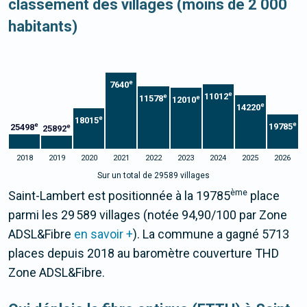
classement des villages (moins de 2 000
habitants)
e
7640
e
11012
e
11578
e
12010
e
14220
e
18015
e
e
19785
25498
e
25892
2018
2019
2020
2021
2022
2023
2024
2025
2026
Sur un total de 29589 villages
ème
Saint-Lambert est positionnée à la 19785
place
parmi les 29 589 villages (notée 94,90/100 par Zone
ADSL&Fibre
en savoir +
). La commune a gagné 5713
places depuis 2018 au baromètre couverture THD
Zone ADSL&Fibre.