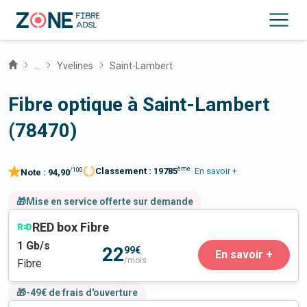
...
Yvelines
Saint-Lambert
Fibre optique à Saint-Lambert
(78470)
ème
Classement :
19785
En savoir +
/100
Note :
94,90
🎁Mise en service offerte sur demande
RED box Fibre
1
Gb/s
22
99€
En savoir +
/mois
Fibre
🎁-49€ de frais d'ouverture