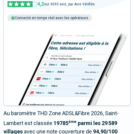
4,2
sur
3093
avis, par Avis Vérifiés
Connecté en temps réel avec les opérateurs
+6M tests chaque année
Multi-opérateurs
Au baromètre THD Zone ADSL&Fibre 2026, Saint-
ème
Lambert est classée
19785
parmi les 29 589
villages
avec une note couverture de
94,90/100