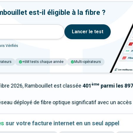
uillet est-il éligible à la fibre ?
Lancer le test
vis Vérifiés
rateurs
+6M tests chaque année
Multi-opérateurs
ème
bre 2026, Rambouillet est classée
401
parmi les 897
éseau déployé de fibre optique significatif avec un accè
es
sur votre facture internet en un seul appel