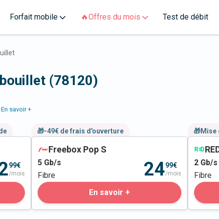
Forfait mobile
🔥Offres du mois
Test de débit
illet
bouillet (78120)
En savoir +
nde
🎁-49€ de frais d'ouverture
🎁Mise 
Freebox Pop S
RED
5
Gb/s
2
Gb/s
2
24
99€
99€
/mois
/mois
Fibre
Fibre
En savoir +