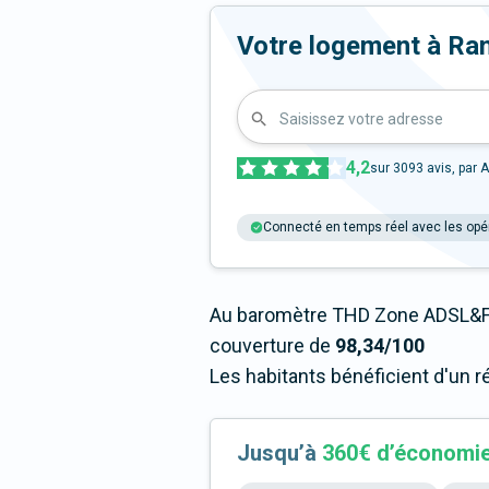
Votre logement à Rambo
Saisissez votre adresse
4,2
sur
3093
avis, par A
Connecté en temps réel avec les opé
Au baromètre THD Zone ADSL&Fi
couverture de
98,34/100
Les habitants bénéficient d'un r
Jusqu’à
360€ d’économi