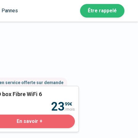
Pannes
Être rappelé
en service offerte sur demande
 box Fibre WiFi 6
23
99€
/mois
En savoir +