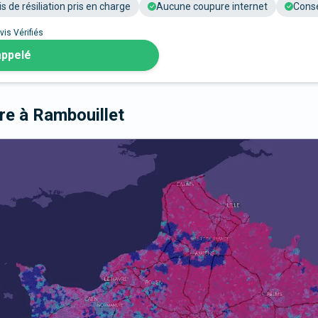
is de résiliation pris en charge
Aucune coupure internet
Conse
vis Vérifiés
appelé
bre
à Rambouillet