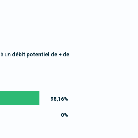
 à un
débit potentiel de + de
98,16
%
0
%