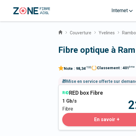
Internet
Couverture
Yvelines
Rambou
Fibre optique à Ram
ème
Classement :
401
/100
Note :
98,34
🎁Mise en service offerte sur dema
RED box Fibre
1
Gb/s
2
Fibre
En savoir +