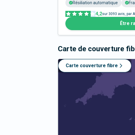
Résiliation automatique
Fra
4,2
sur
3093
avis, par A
Être r
Carte de couverture fi
Carte couverture fibre