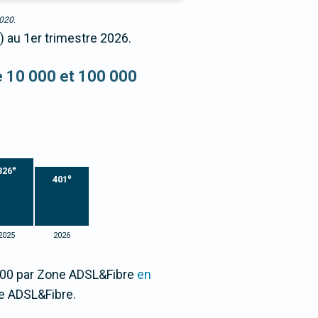
2020.
) au 1er trimestre 2026.
re 10 000 et 100 000
e
326
e
401
2025
2026
/100 par Zone ADSL&Fibre
en
e ADSL&Fibre.