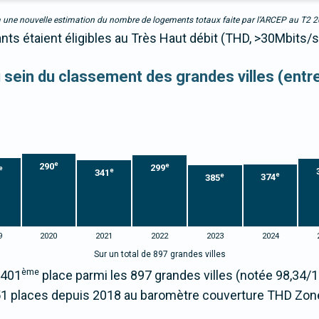
due à une nouvelle estimation du nombre de logements totaux faite par l’ARCEP au T2 
nts étaient éligibles au Très Haut débit (THD, >30Mbits/s
au sein du classement des grandes villes (ent
e
290
e
299
e
e
341
e
e
374
385
9
2020
2021
2022
2023
2024
Sur un total de 897 grandes villes
ème
 401
place parmi les 897 grandes villes (notée 98,34
51 places depuis 2018 au baromètre couverture THD Zon