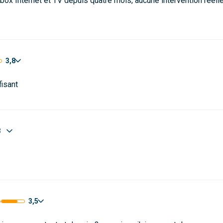
a box Internet et TV depuis quatre mois, aucune intervention réell
3,8
fisant
3
3,5
6