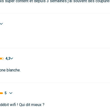
ais super content et depuis 3 semaines j'ai souvent des coupures
4,3
zone blanche.
5
ébit wifi ! Qui dit mieux ?