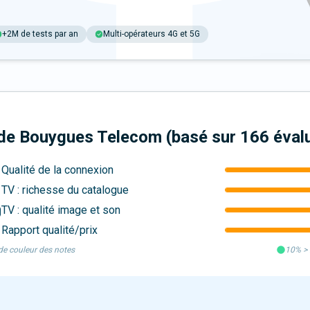
+2M de tests par an
Multi-opérateurs 4G et 5G
G de Bouygues Telecom
(basé sur
166
éval
Qualité de la connexion
TV : richesse du catalogue
TV : qualité image et son
Rapport qualité/prix
e couleur des notes
10%
>