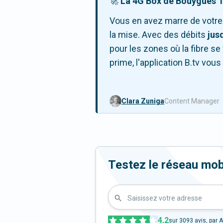
🚀
La 4G Box de Bouygues Tel
Vous en avez marre de votre
la mise. Avec des débits
jus
pour les zones où la fibre se 
prime, l'application B.tv vous
Clara Zuniga
Content Manager
Testez le réseau mo
Saisissez votre adresse
4,2
sur
3093
avis, par A