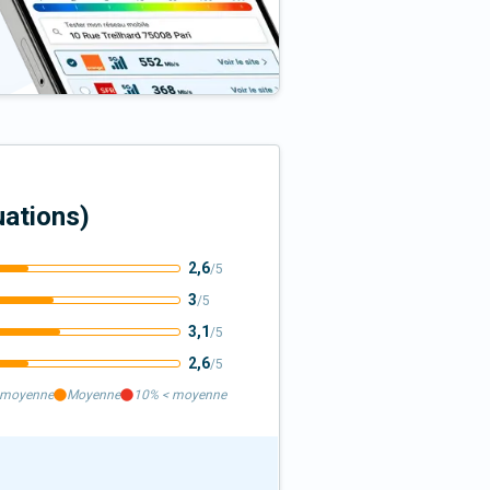
uation
s
)
2,6
/5
3
/5
3,1
/5
2,6
/5
moyenne
Moyenne
10%
<
moyenne