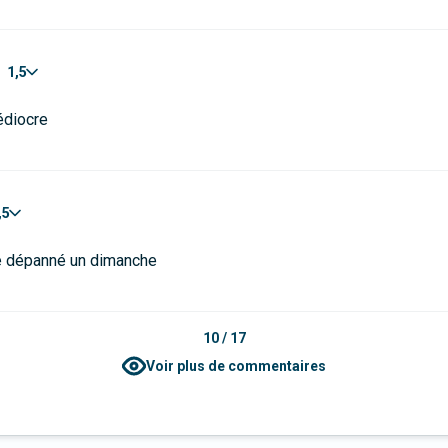
1,5
édiocre
,5
e dépanné un dimanche
10
/
17
Voir plus de commentaires