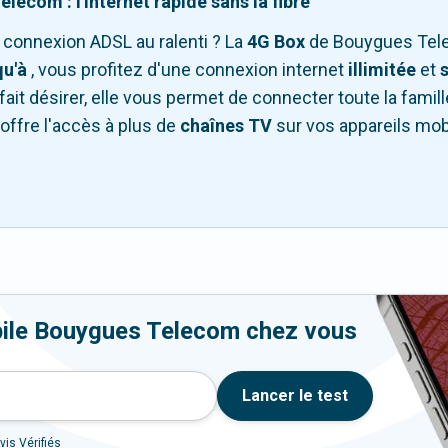
ecom : l'internet rapide sans la fibre
 connexion ADSL au ralenti ? La
4G Box
de Bouygues Tele
qu'à
, vous profitez d'une connexion internet
illimitée
et
fait désirer, elle vous permet de connecter toute la famill
 offre l'accès à plus de
chaînes TV
sur vos appareils mob
bile Bouygues Telecom chez vous
Lancer le test
vis Vérifiés