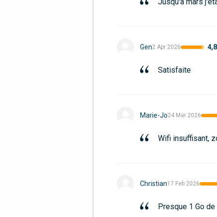
Jusqu'à mars j'ét
4,8
Gen
2 Apr 2026
Satisfaite
Marie-Jo
24 Mar 2026
Wifi insuffisant, 
Christian
17 Feb 2026
Presque 1 Go de d