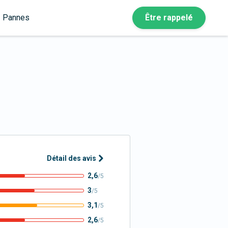
Pannes
Être rappelé
Détail des avis
2,6
/5
3
/5
3,1
/5
2,6
/5