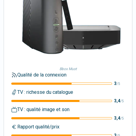
Bbox Must
Qualité de la connexion
3
/5
TV : richesse du catalogue
3,4
/5
TV : qualité image et son
3,4
/5
Rapport qualité/prix
3
/5