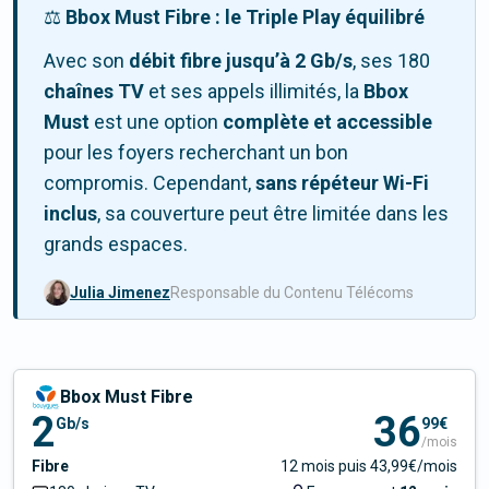
⚖️
Bbox Must Fibre : le Triple Play équilibré
Avec son
débit fibre jusqu’à
2 Gb/s
, ses
180
chaînes TV
et ses appels illimités, la
Bbox
Must
est une option
complète et accessible
pour les foyers recherchant un bon
compromis. Cependant,
sans répéteur Wi-Fi
inclus
, sa couverture peut être limitée dans les
grands espaces.
Julia Jimenez
Responsable du Contenu Télécoms
Bbox Must Fibre
2
36
Gb/s
99€
/mois
Fibre
12 mois puis 43,99€/mois