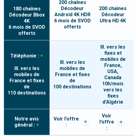
200
chaînes
Décodeur
200
chaînes
180
chaînes
Android 4K HDR
Décodeur
Décodeur Bbox
6 mois de SVOD
Ultra HD 4K
4K
offerts
6 mois de SVOD
offerts
Ill. vers les
fixes et
Téléphonie :
+
mobiles de
Ill. vers les
France,
Ill. vers les
mobiles de
USA,
mobiles de
France et fixes
Canada
France et fixes
de
10h/mois
de
100 destinations
1
vers les
110 destinations
fixes
d'Algérie
Voir
Voir l'offre
V
Notre avis
l'offre
:
général :
+
: