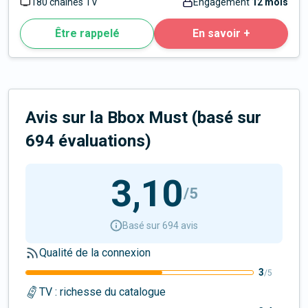
180 chaines TV
Engagement
12 mois
Être rappelé
En savoir +
Avis sur la Bbox Must
(basé sur
694
évaluation
s
)
3,10
/5
Basé sur 694 avis
Qualité de la connexion
3
/5
TV : richesse du catalogue