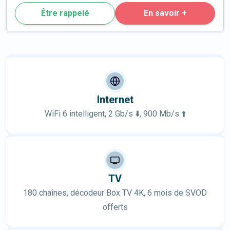
Être rappelé
En savoir +
Internet
WiFi 6 intelligent, 2 Gb/s ⬇️, 900 Mb/s ⬆️
TV
180 chaînes, décodeur Box TV 4K, 6 mois de SVOD
offerts