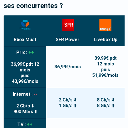
ses concurrentes ?
Bbox Must
SFR Power
Livebox Up
Prix :
++
39,99
€ pdt
12
mois
36,99
€ pdt
12
36,99
€/mois
puis
mois
51,99
€/mois
puis
43,99
€/mois
Internet :
--
2 Gb/s
⬇️
8 Gb/s
⬇️
1 Gb/s
⬆️
8 Gb/s
⬆️
2 Gb/s
⬇️
900 Mb/s
⬆️
TV :
++