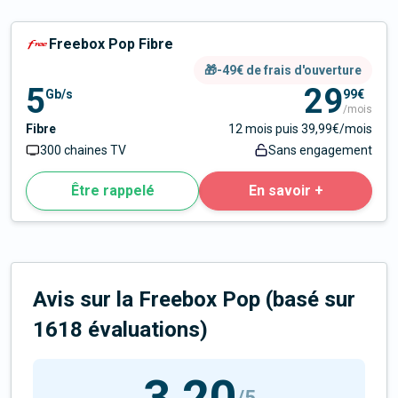
Freebox Pop Fibre
🎁-49€ de frais d'ouverture
5
29
Gb/s
99€
/mois
Fibre
12 mois puis 39,99€/mois
300 chaines TV
Sans engagement
Être rappelé
En savoir +
Avis sur la Freebox Pop
(basé sur
1618
évaluation
s
)
3,20
/5