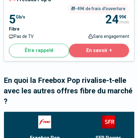
🎁-49€ de frais d'ouverture
5
24
Gb/s
99€
/mois
Fibre
Pas de TV
Sans engagement
Être rappelé
En savoir +
En quoi la Freebox Pop rivalise-t-elle
avec les autres offres fibre du marché
?
Freebox Pop
SFR Power