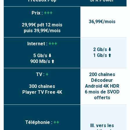
Prix :
+++
36,99
€/mois
29,99
€ pdt
12
mois
5
puis
39,99
€/mois
Internet :
+++
2 Gb/s
⬇️
1 Gb/s
⬆️
5 Gb/s
⬇️
900 Mb/s
⬆️
TV :
+
200
chaînes
Décodeur
2
Android 4K HDR
300
chaînes
6 mois de SVOD
Player TV Free 4K
offerts
Téléphonie :
++
Ill. vers les