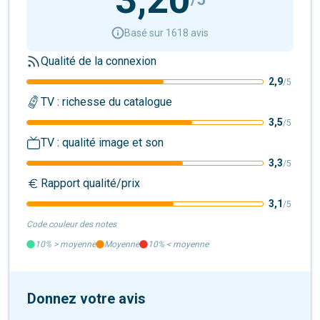
Basé sur 1618 avis
Qualité de la connexion
2,9
/5
TV : richesse du catalogue
3,5
/5
TV : qualité image et son
3,3
/5
Rapport qualité/prix
3,1
/5
Code couleur des notes
10%
>
moyenne
Moyenne
10%
<
moyenne
Donnez votre avis