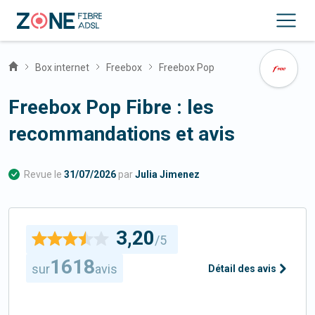
Box internet
Freebox
Freebox Pop
Freebox Pop Fibre : les
recommandations et avis
Revue le
31/07/2026
par
Julia Jimenez
3,20
/5
1618
sur
avis
Détail des avis