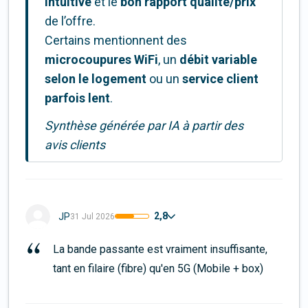
intuitive
et le
bon rapport qualité/prix
de l’offre.
Certains mentionnent des
microcoupures WiFi
, un
débit variable
selon le logement
ou un
service client
parfois lent
.
Synthèse générée par IA à partir des
avis clients
2,8
JP
31 Jul 2026
La bande passante est vraiment insuffisante, 
tant en filaire (fibre) qu'en 5G (Mobile + box)