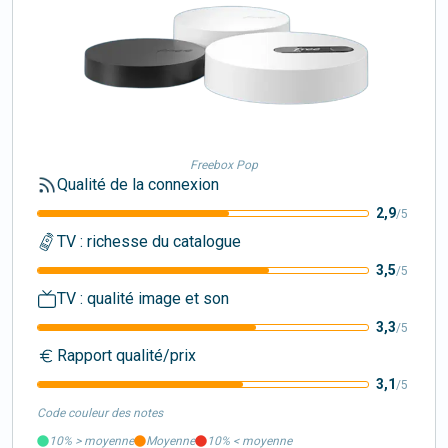
Freebox Pop
Qualité de la connexion
2,9
/5
TV : richesse du catalogue
3,5
/5
TV : qualité image et son
3,3
/5
Rapport qualité/prix
3,1
/5
Code couleur des notes
10%
>
moyenne
Moyenne
10%
<
moyenne