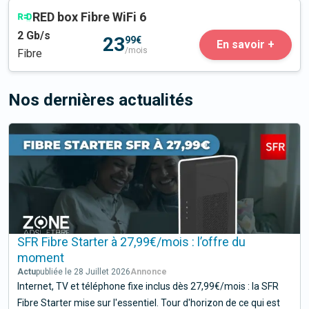
RED box Fibre WiFi 6
2
Gb/s
23
99€
En savoir +
/mois
Fibre
Nos dernières actualités
SFR Fibre Starter à 27,99€/mois : l’offre du
moment
Actu
publiée le 28 Juillet 2026
Internet, TV et téléphone fixe inclus dès 27,99€/mois : la SFR
Fibre Starter mise sur l'essentiel. Tour d'horizon de ce qui est