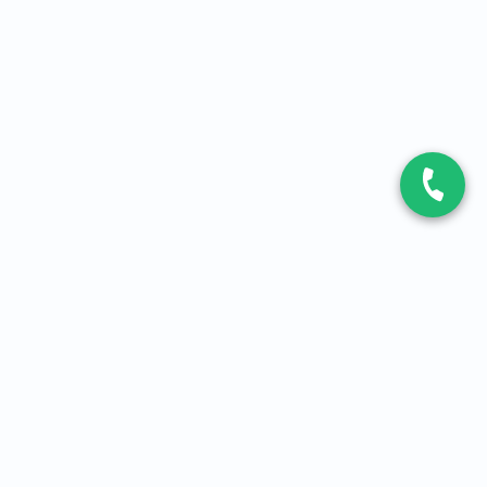
CONTACT
Contactez-nous
Expert fibre et 5G
01 86 76 06 08
4,2
sur
3093
avis, par Avis Vérifiés