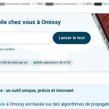
Couverture Limitée : > 1 Mbit/s
Bonne couverture : > 10 Mbit/s
Très 
ile chez vous à Omissy
Lancer le test
vis Vérifiés
+2M de tests par an
Multi-opérateurs 4G et 5G
 : un outil unique, précis et innovant
ile
à Omissy
est basée sur des algorithmes de propagatio