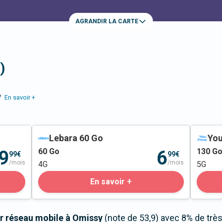
AGRANDIR LA CARTE
)
e
En savoir +
Lebara 60 Go
You
60
Go
130
G
9
6
99€
99€
/mois
/mois
4G
5G
En savoir +
r réseau mobile à Omissy
(note de 53,9) avec 8% de trè