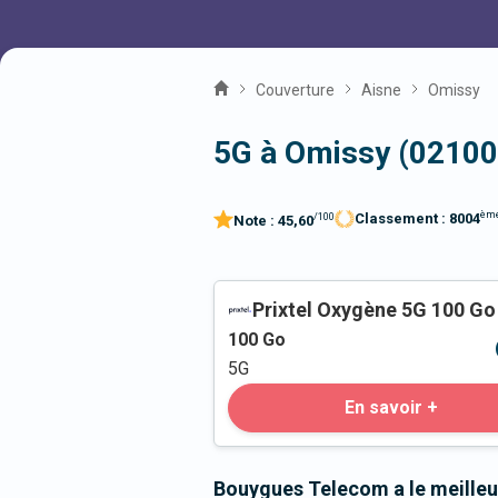
Couverture
Aisne
Omissy
5G à Omissy (02100
èm
Classement :
8004
/100
Note :
45,60
Prixtel Oxygène 5G 100 Go
100
Go
5G
En savoir +
Bouygues Telecom a le meilleu