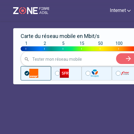
Internet
Carte du réseau mobile en Mbit/s
1
2
5
15
50
100
|
|
|
|
|
|
Tester mon réseau mobile