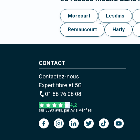
Morcourt
Lesdins
Remaucourt
Harly
CONTACT
Contactez-nous
Expert fibre et 5G
01 86 76 06 08
4,2
sur
3093
avis, par Avis Vérifiés