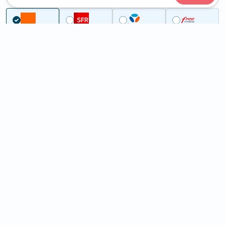
...
Bas-Rhin
Rottelsheim
5G à Rottelsheim (67170)
ème
Classement :
5378
En savoir +
/100
Note :
50,10
Prixtel Oxygène 5G 100 Go
100
Go
9
99€
En savoir +
/mois
5G
Lebara 60 Go
60
Go
6
99€
En savoir +