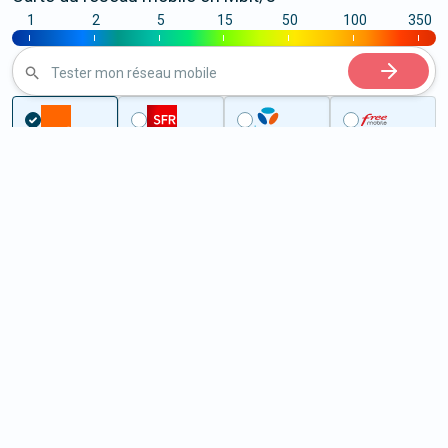
1
2
5
15
50
100
350
|
|
|
|
|
|
|
Tester mon réseau mobile
...
Bouches-du-Rhône
Marseille
5G à Marseille (13000)
ème
Classement :
1492
En savoir +
/100
Note :
65,50
Prixtel Oxygène 5G 100 Go
100
Go
9
99€
En savoir +
/mois
5G