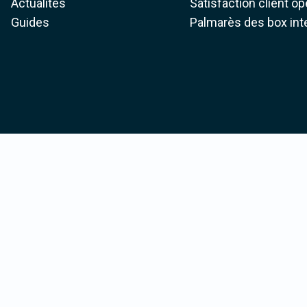
Actualités
Satisfaction client o
Guides
Palmarès des box int