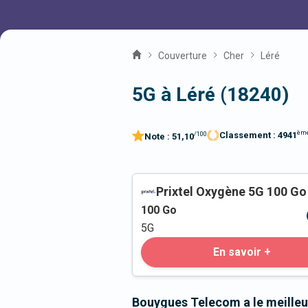
Couverture
Cher
Léré
5G à Léré (18240)
èm
Classement :
4941
/100
Note :
51,10
Prixtel Oxygène 5G 100 Go
100
Go
5G
En savoir +
Bouygues Telecom a le meilleu