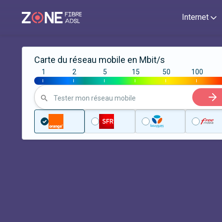
Internet
Carte du réseau mobile en Mbit/s
1
2
5
15
50
100
|
|
|
|
|
|
Tester mon réseau mobile