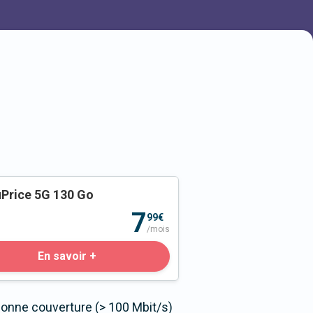
Price 5G 130 Go
o
7
99€
/mois
En savoir +
bonne couverture (> 100 Mbit/s)