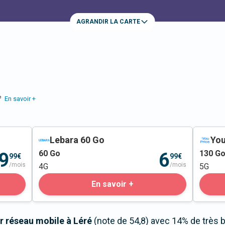
AGRANDIR LA CARTE
e
En savoir +
Lebara 60 Go
You
60
Go
130
G
9
6
99€
99€
/mois
/mois
4G
5G
En savoir +
r réseau mobile à Léré
(note de 54,8) avec 14% de très 