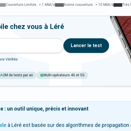
Couverture Limitée : > 1 Mbit/s
Bonne couverture : > 10 Mbit/s
Très 
ile chez vous à Léré
Lancer le test
vis Vérifiés
+2M de tests par an
Multi-opérateurs 4G et 5G
 : un outil unique, précis et innovant
ile
à Léré
est basée sur des algorithmes de propagation d