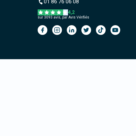
01 86 76 06 08
4,2
sur
3093
avis, par Avis Vérifiés