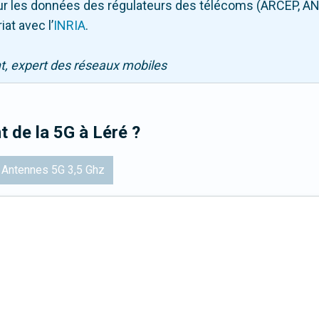
 sur les données des régulateurs des télécoms (ARCEP, AN
iat avec l
’
INRIA
.
nt, expert des réseaux mobiles
t de la 5G
à Léré
?
Antennes 5G 3,5 Ghz