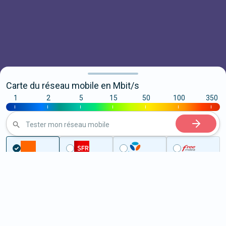
Carte du réseau mobile en Mbit/s
1
2
5
15
50
100
350
|
|
|
|
|
|
|
Tester mon réseau mobile
Couverture
Nièvre
Myennes
5G à Myennes (58440)