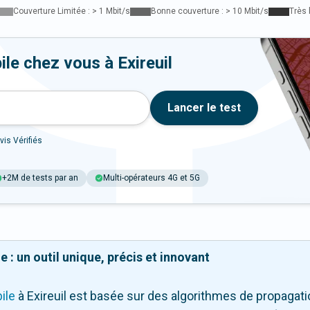
Couverture Limitée : > 1 Mbit/s
Bonne couverture : > 10 Mbit/s
Très 
le chez vous à Exireuil
Lancer le test
vis Vérifiés
+2M de tests par an
Multi-opérateurs 4G et 5G
 : un outil unique, précis et innovant
ile
à Exireuil
est basée sur des algorithmes de propagation