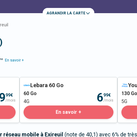
AGRANDIR LA CARTE
reuil
)
me
En savoir +
Lebara 60 Go
You
60
Go
130
G
9
6
99€
99€
/mois
/mois
4G
5G
En savoir +
 réseau mobile à Exireuil
(note de 40,1) avec 6% de trè