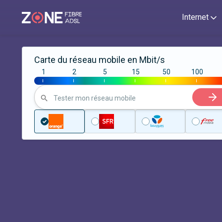
Internet
Carte du réseau mobile en Mbit/s
1
2
5
15
50
100
|
|
|
|
|
|
Tester mon réseau mobile