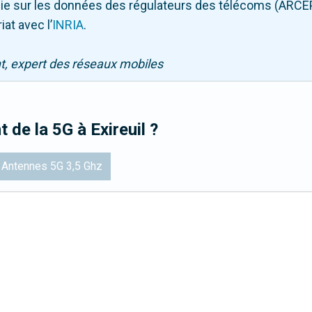
puie sur les données des régulateurs des télécoms (ARCE
iat avec l
’
INRIA
.
nt, expert des réseaux mobiles
t de la 5G
à Exireuil
?
Antennes 5G 3,5 Ghz