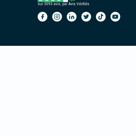
sur
3093
avis, par Avis Vérifiés