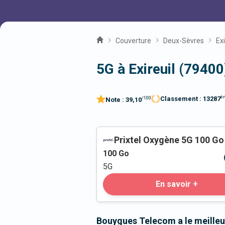
Couverture
Deux-Sèvres
Exi
5G à Exireuil (79400
è
Classement :
13287
/100
Note :
39,10
Prixtel Oxygène 5G 100 Go
100
Go
5G
En savoir +
Bouygues Telecom a le meilleur