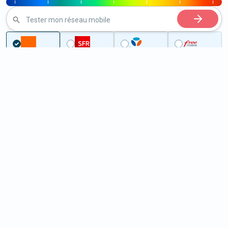
|
|
|
|
|
|
|
Tester mon réseau mobile
...
Deux-Sèvres
Saint-Martin-de-Saint-Maixent
5G à Saint-Martin-de-Saint-
Maixent (79400)
ème
Classement :
1111
En savoir +
/100
Note :
68,90
Prixtel Oxygène 5G 100 Go
100
Go
9
99€
En savoir +
/mois
5G