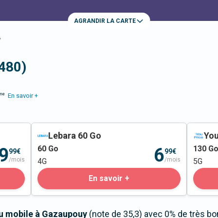
AGRANDIR LA CARTE
y
480)
me
En savoir +
Lebara 60 Go
You
60
Go
130
G
9
6
99€
99€
/mois
/mois
4G
5G
En savoir +
au mobile à Gazaupouy
(note de 35,3) avec 0% de très bo