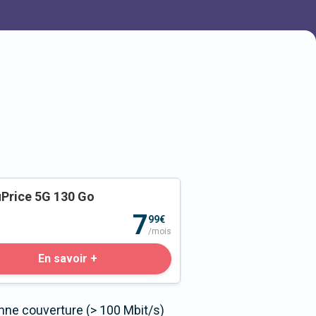
Price 5G 130 Go
o
7
99€
/mois
En savoir +
nne couverture (> 100 Mbit/s)