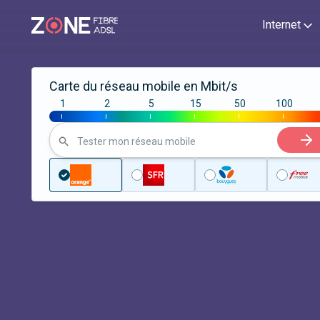
Internet
Carte du réseau mobile en Mbit/s
1
2
5
15
50
100
|
|
|
|
|
|
Tester mon réseau mobile