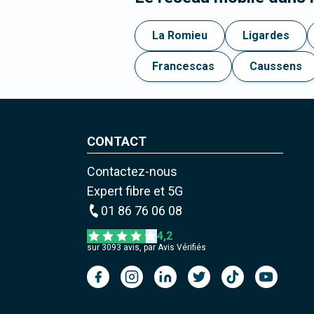
La Romieu
Ligardes
Francescas
Caussens
CONTACT
Contactez-nous
Expert fibre et 5G
01 86 76 06 08
4,2
sur
3093
avis, par Avis Vérifiés