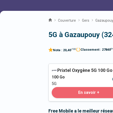
Couverture
Gers
Gazaupou
5G à Gazaupouy (32
è
Classement :
27840
/100
Note :
20,40
Prixtel Oxygène 5G 100 Go
100
Go
5G
En savoir +
Free Mobile a le meilleur rése