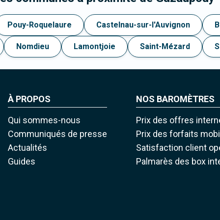
Pouy-Roquelaure
Castelnau-sur-l'Auvignon
B
Nomdieu
Lamontjoie
Saint-Mézard
S
À PROPOS
NOS BAROMÈTRES
Qui sommes-nous
Prix des offres intern
Communiqués de presse
Prix des forfaits mob
Actualités
Satisfaction client o
Guides
Palmarès des box int