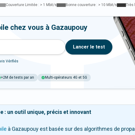
Couverture Limitée : > 1 Mbit/s
Bonne couverture : > 10 Mbit/s
Très 
bile chez vous à Gazaupouy
Lancer le test
vis Vérifiés
+2M de tests par an
Multi-opérateurs 4G et 5G
 : un outil unique, précis et innovant
ile
à Gazaupouy
est basée sur des algorithmes de propag