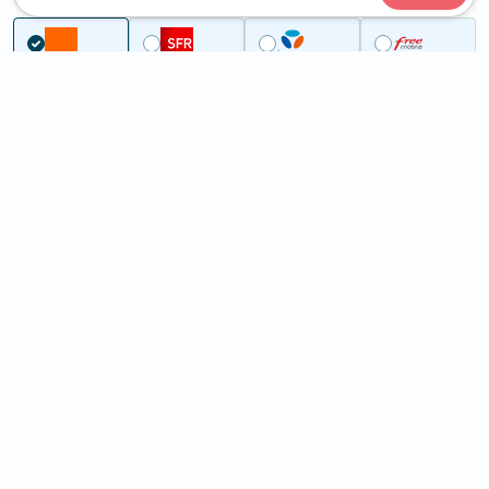
Couverture
Gers
Montpézat
5G à Montpézat (32220)
ème
Classement :
31601
En savoir +
/100
Note :
12,20
Prixtel Oxygène 5G 100 Go
100
Go
9
99€
En savoir +
/mois
5G
Lebara 60 Go
60
Go
6
99€
En savoir +