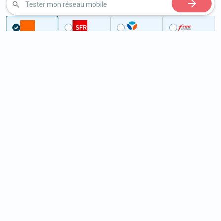
Tester mon réseau mobile
...
Ille-et-Vilaine
Médréac
5G à Médréac (35360)
ème
Classement :
24207
En savoir +
/100
Note :
26,10
Prixtel Oxygène 5G 100 Go
100
Go
9
99€
En savoir +
/mois
5G
Lebara 60 Go
60
Go