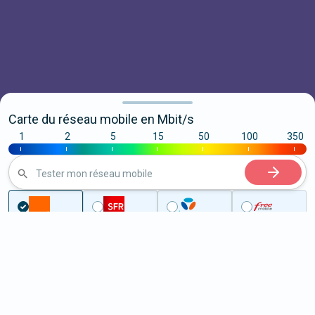
Carte du réseau mobile en Mbit/s
1
2
5
15
50
100
350
|
|
|
|
|
|
|
Tester mon réseau mobile
...
Côtes-d'Armor
Plouasne
5G à Plouasne (22830)