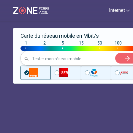
Internet
Carte du réseau mobile en Mbit/s
1
2
5
15
50
100
|
|
|
|
|
|
Tester mon réseau mobile