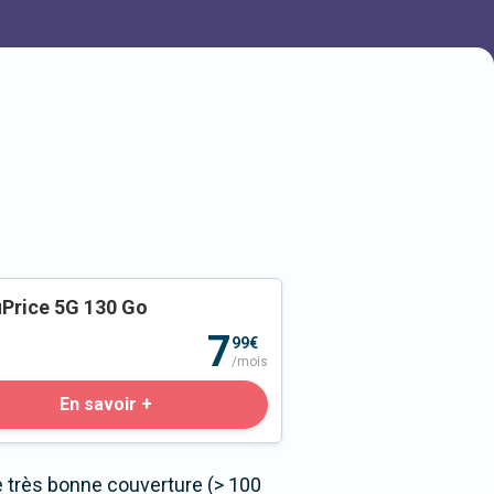
Price 5G 130 Go
o
7
99€
/mois
En savoir +
 très bonne couverture (> 100