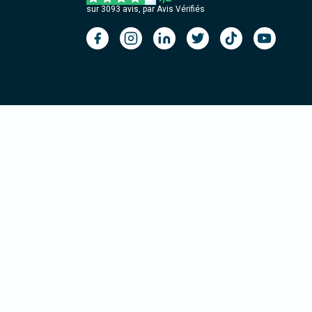
sur
3093
avis, par Avis Vérifiés