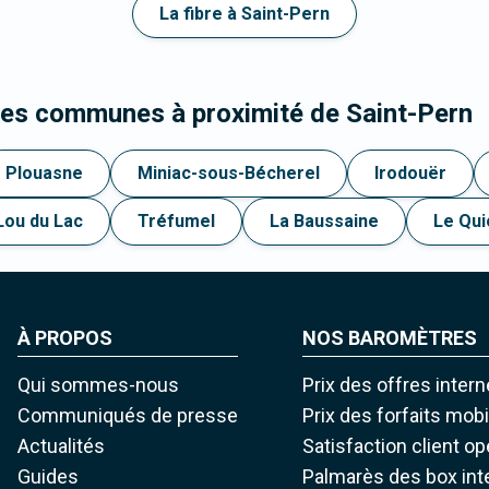
La fibre à Saint-Pern
les communes à proximité de Saint-Pern
Plouasne
Miniac-sous-Bécherel
Irodouër
Lou du Lac
Tréfumel
La Baussaine
Le Qui
À PROPOS
NOS BAROMÈTRES
Qui sommes-nous
Prix des offres intern
Communiqués de presse
Prix des forfaits mob
Actualités
Satisfaction client o
Guides
Palmarès des box int