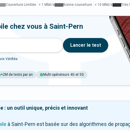
Couverture Limitée : > 1 Mbit/s
Bonne couverture : > 10 Mbit/s
Très 
ile chez vous à Saint-Pern
Lancer le test
vis Vérifiés
+2M de tests par an
Multi-opérateurs 4G et 5G
 : un outil unique, précis et innovant
ile
à Saint-Pern
est basée sur des algorithmes de propag