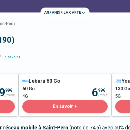
AGRANDIR LA CARTE
int-Pern
190)
e
En savoir +
Lebara 60 Go
You
60
Go
130
G
9
6
99€
99€
/mois
/mois
4G
5G
En savoir +
r réseau mobile à Saint-Pern
(note de 74,6) avec 50% de