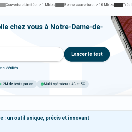
Couverture Limitée : > 1 Mbit/s
Bonne couverture : > 10 Mbit/s
Très 
bile chez vous à Notre-Dame-de-
Lancer le test
vis Vérifiés
+2M de tests par an
Multi-opérateurs 4G et 5G
 : un outil unique, précis et innovant