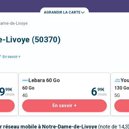
AGRANDIR LA CARTE
Dame-de-Livoye
-Livoye (50370)
e
En savoir +
Lebara 60 Go
You
60
Go
130
G
9
6
99€
99€
/mois
/mois
4G
5G
En savoir +
ur réseau mobile à Notre-Dame-de-Livoye
(note de 14,3