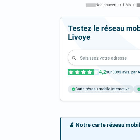
Non couvert : < 1 Mbit/s
Testez le réseau mo
Livoye
Saisissez votre adresse
4,2
sur
3093
avis, par A
Carte réseau mobile interactive
🔬 Notre carte réseau mobile