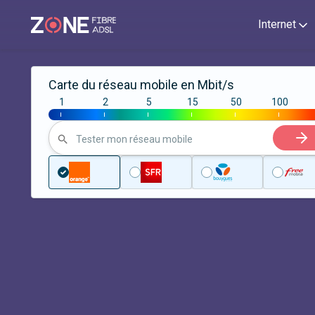
Internet
Carte du réseau mobile en Mbit/s
1
2
5
15
50
100
|
|
|
|
|
|
Tester mon réseau mobile