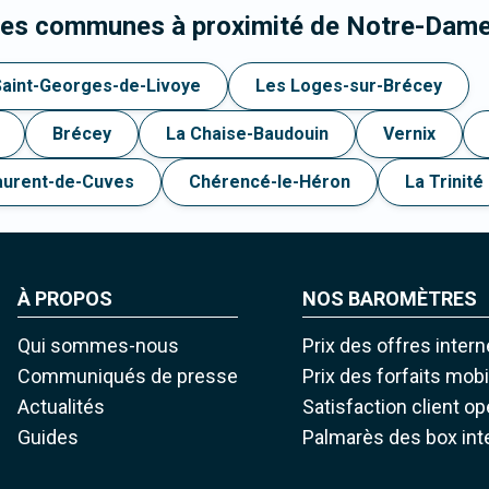
 les communes à proximité de Notre-Dam
Saint-Georges-de-Livoye
Les Loges-sur-Brécey
Brécey
La Chaise-Baudouin
Vernix
aurent-de-Cuves
Chérencé-le-Héron
La Trinité
À PROPOS
NOS BAROMÈTRES
Qui sommes-nous
Prix des offres intern
Communiqués de presse
Prix des forfaits mob
Actualités
Satisfaction client o
Guides
Palmarès des box int