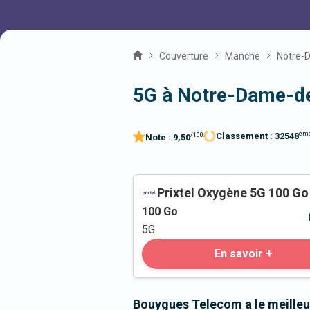
Couverture
Manche
Notre-
5G à Notre-Dame-de
èm
Classement :
32548
/100
Note :
9,50
Prixtel Oxygène 5G 100 Go
100
Go
5G
En savoir +
Bouygues Telecom a le meille