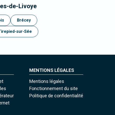
ges-de-Livoye
ois
Brécey
Tirepied-sur-Sée
MENTIONS LÉGALES
et
Mentions légales
iles
Fonctionnement du site
pérateur
Politique de confidentialité
ernet