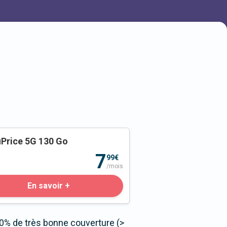
Price 5G 130 Go
o
7
99€
/mois
En savoir +
 0% de très bonne couverture (>