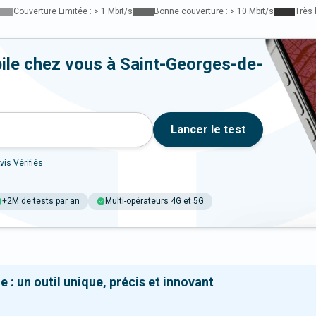
Couverture Limitée : > 1 Mbit/s
Bonne couverture : > 10 Mbit/s
Très 
ile chez vous à Saint-Georges-de-
Lancer le test
vis Vérifiés
+2M de tests par an
Multi-opérateurs 4G et 5G
 : un outil unique, précis et innovant