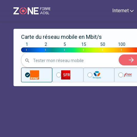
Internet
Carte du réseau mobile en Mbit/s
1
2
5
15
50
100
|
|
|
|
|
|
Tester mon réseau mobile