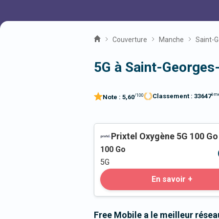
Couverture
Manche
Saint-G
5G à Saint-Georges
èm
Classement :
33647
/100
Note :
5,60
Prixtel Oxygène 5G 100 Go
100
Go
5G
En savoir +
Free Mobile a le meilleur rése