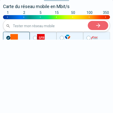
Carte du réseau mobile en Mbit/s
1
2
5
15
50
100
350
|
|
|
|
|
|
|
Tester mon réseau mobile
...
Pas-de-Calais
Beaumerie-Saint-Martin
5G à Beaumerie-Saint-Martin
(62170)
ème
Classement :
15117
En savoir +
/100
Note :
36,90
Prixtel Oxygène 5G 100 Go