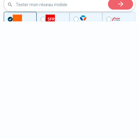
Tester mon réseau mobile
...
Pas-de-Calais
Campigneulles-les-Petites
5G à Campigneulles-les-Petites
(62170)
ème
Classement :
12158
En savoir +
/100
Note :
40,30
Prixtel Oxygène 5G 100 Go
100
Go
9
99€
En savoir +
/mois
5G