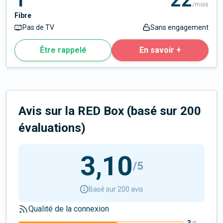
1
22
/mois
Fibre
Pas de TV
Sans engagement
Être rappelé
En savoir +
Avis sur la RED Box
(basé sur
200
évaluation
s
)
3,10
/5
Basé sur 200 avis
Qualité de la connexion