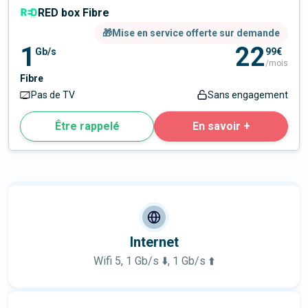
RED box Fibre
🎁Mise en service offerte sur demande
1
22
Gb/s
99€
/mois
Fibre
Pas de TV
Sans engagement
Être rappelé
En savoir +
Internet
Wifi 5, 1 Gb/s ⬇️, 1 Gb/s ⬆️