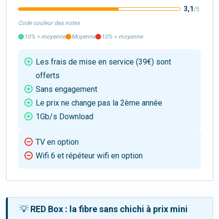
3,1
/5
Code couleur des notes
10%
>
moyenne
Moyenne
10%
<
moyenne
Les frais de mise en service (39€) sont
offerts
Sans engagement
Le prix ne change pas la 2ème année
1Gb/s Download
TV en option
Wifi 6 et répéteur wifi en option
💡
RED Box : la fibre sans chichi à prix mini