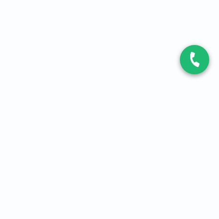
CONTACT
Contactez-nous
Expert fibre et 5G
01 86 76 06 08
4,2
sur
3093
avis, par Avis Vérifiés