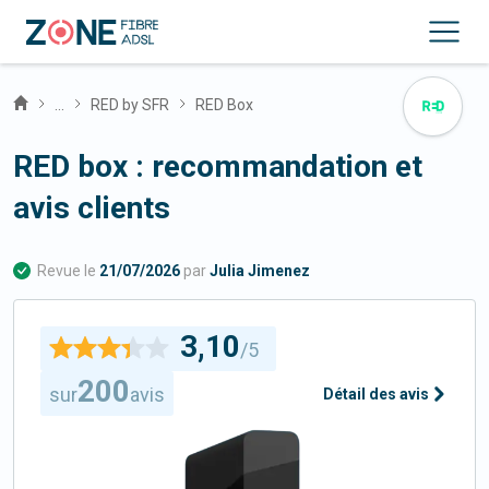
...
RED by SFR
RED Box
RED box : recommandation et
avis clients
Revue le
21/07/2026
par
Julia Jimenez
3,10
/5
200
sur
avis
Détail des avis