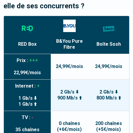
elle de ses concurrents ?
B&You Pure
RED Box
Boîte Sosh
Fibre
Prix :
+++
24,99
€/mois
24,99
€/mois
22,99
€/mois
Internet :
+
2 Gb/s
⬇️
2 Gb/s
⬇️
900 Mb/s
⬆️
800 Mb/s
⬆️
1 Gb/s
⬇️
1 Gb/s
⬆️
TV :
-
0
chaînes
200
chaînes
(+6€/mois)
(+5€/mois)
35
chaînes