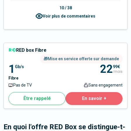
10
/
38
Voir plus de commentaires
RED box Fibre
🎁Mise en service offerte sur demande
1
22
Gb/s
99€
/mois
Fibre
Pas de TV
Sans engagement
Être rappelé
En savoir +
En quoi l'offre RED Box se distingue-t-