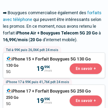
➡️ Bouygues commercialise également des
forfaits
avec téléphone
qui peuvent être intéressants selon
les promos. En ce moment, nous avons retenu le
forfait
iPhone Air + Bouygues Telecom 5G 20 Go
à
16,99
€/mois
(
20 Go
d'internet mobile).
Tél à 99€ puis 26,06€ pdt 24 mois
iPhone 15 + Forfait Bouygues 5G 130 Go
130
Go
19
99€
En savoir +
/mois
5G
iPhone 17 à 99€ puis 41,76€ pdt 24 mois
iPhone 17 + Forfait Bouygues 5G 250 Go
250
Go
19
99€
En savoir +
/mois
5G