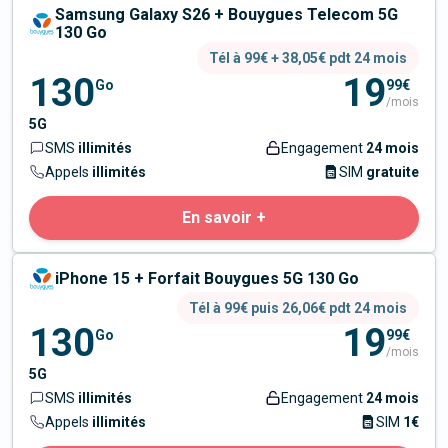
Samsung Galaxy S26 + Bouygues Telecom 5G
130 Go
Tél à 99€ + 38,05€ pdt 24 mois
130
19
Go
99€
/mois
5G
SMS
illimités
Engagement
24 mois
Appels
illimités
SIM
gratuite
En savoir +
iPhone 15 + Forfait Bouygues 5G 130 Go
Tél à 99€ puis 26,06€ pdt 24 mois
130
19
Go
99€
/mois
5G
SMS
illimités
Engagement
24 mois
Appels
illimités
SIM
1€