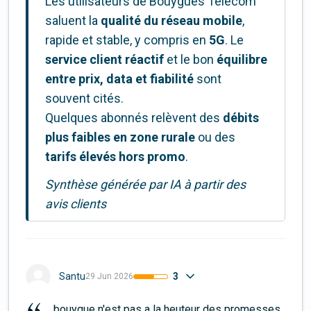
Les utilisateurs de Bouygues Telecom
saluent la
qualité du réseau mobile
,
rapide et stable, y compris en
5G
. Le
service client réactif
et le bon
équilibre
entre prix, data et fiabilité
sont
souvent cités.
Quelques abonnés relèvent des
débits
plus faibles en zone rurale
ou des
tarifs élevés hors promo
.
Synthèse générée par IA à partir des
avis clients
3
Santu
29 Jun 2026
bouygue n'est pas a la heuteur des promesses