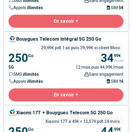
SMS
illimités
Sans engagement
Appels
illimités
SIM
5€
En savoir +
Bouygues Telecom Intégral 5G 250 Go
29,99€ pdt 1 an puis 39,99€ si client Bbox
250
34
Go
99€
/mois
5G
12 mois puis 44,99€/mois
SMS
illimités
Sans engagement
Appels
illimités
SIM
1€
En savoir +
Xiaomi 17T + Bouygues Telecom 5G 250 Go
Xiaomi 17T à 49€ + 12,57€ pdt 24 mois
250
44
Go
99€