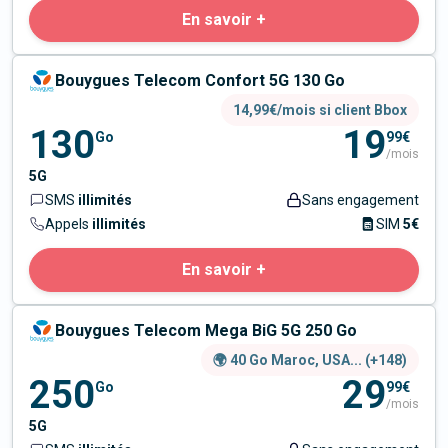
En savoir +
Bouygues Telecom Confort 5G 130 Go
14,99€/mois si client Bbox
130
19
Go
99€
/mois
5G
SMS
illimités
Sans engagement
Appels
illimités
SIM
5€
En savoir +
Bouygues Telecom Mega BiG 5G 250 Go
🌍 40 Go Maroc, USA... (+148)
250
29
Go
99€
/mois
5G