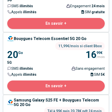
5G
SMS
illimités
Engagement
24 mois
Appels
illimités
SIM
gratuite
En savoir +
Bouygues Telecom Essentiel 5G 20 Go
11,99€/mois si client Bbox
20
16
Go
99€
/mois
5G
SMS
illimités
Sans engagement
Appels
illimités
SIM
5€
En savoir +
Samsung Galaxy S25 FE + Bouygues Telecom
5G 20 Go
Tél à 99€ puis 20,78€ pdt 24 mois