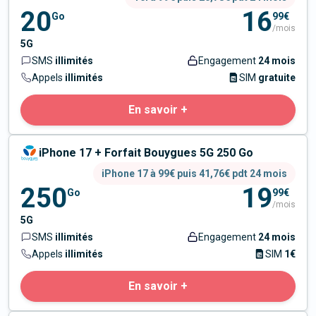
20
16
Go
99€
/mois
5G
SMS
illimités
Engagement
24 mois
Appels
illimités
SIM
gratuite
En savoir +
iPhone 17 + Forfait Bouygues 5G 250 Go
iPhone 17 à 99€ puis 41,76€ pdt 24 mois
250
19
Go
99€
/mois
5G
SMS
illimités
Engagement
24 mois
Appels
illimités
SIM
1€
En savoir +