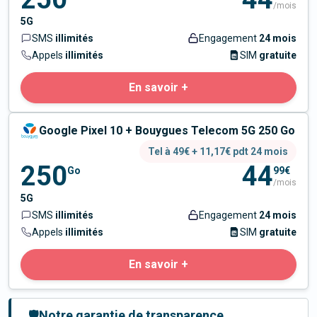
/mois
5G
SMS
illimités
Engagement
24 mois
Appels
illimités
SIM
gratuite
En savoir +
Google Pixel 10 + Bouygues Telecom 5G 250 Go
Tel à 49€ + 11,17€ pdt 24 mois
250
44
Go
99€
/mois
5G
SMS
illimités
Engagement
24 mois
Appels
illimités
SIM
gratuite
En savoir +
🛡️
Notre garantie de transparence