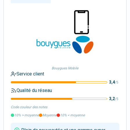
Bouygues Mobile
Service client
3,4
/5
Qualité du réseau
3,2
/5
Code couleur des notes
10%
>
moyenne
Moyenne
10%
<
moyenne