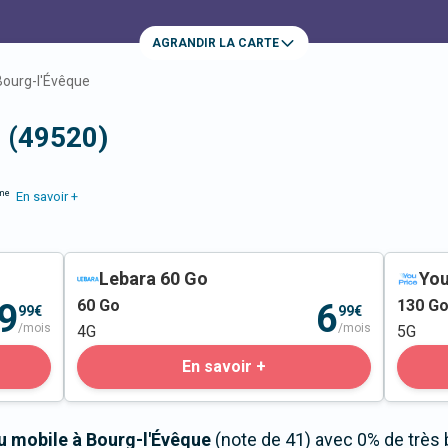
AGRANDIR LA CARTE
Bourg-l'Évêque
e (49520)
me
En savoir +
Lebara 60 Go
You
60
Go
130
G
9
6
99€
99€
/mois
/mois
4G
5G
En savoir +
au mobile à Bourg-l'Évêque
(note de 41) avec 0% de très 