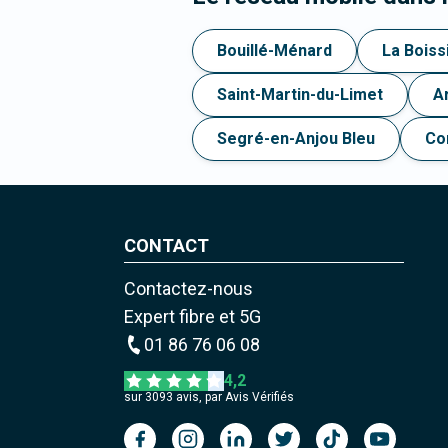
Bouillé-Ménard
La Boiss
Saint-Martin-du-Limet
A
Segré-en-Anjou Bleu
Co
CONTACT
Contactez-nous
Expert fibre et 5G
01 86 76 06 08
4,2
sur
3093
avis, par Avis Vérifiés