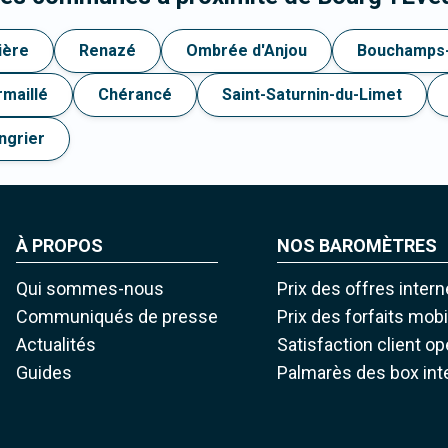
ière
Renazé
Ombrée d'Anjou
Bouchamps-
rmaillé
Chérancé
Saint-Saturnin-du-Limet
ngrier
À PROPOS
NOS BAROMÈTRES
Qui sommes-nous
Prix des offres intern
Communiqués de presse
Prix des forfaits mob
Actualités
Satisfaction client o
Guides
Palmarès des box int