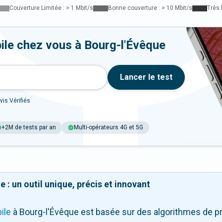
Couverture Limitée : > 1 Mbit/s
Bonne couverture : > 10 Mbit/s
Très 
ile chez vous à Bourg-l'Évêque
Lancer le test
vis Vérifiés
+2M de tests par an
Multi-opérateurs 4G et 5G
 : un outil unique, précis et innovant
ile
à Bourg-l'Évêque
est basée sur des algorithmes de pr