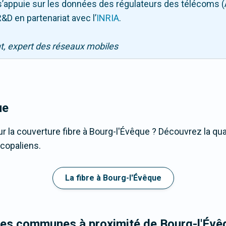
Il s’appuie sur les données des régulateurs des télécoms 
&D en partenariat avec l
’
INRIA
.
nt, expert des réseaux mobiles
ue
r la couverture fibre à Bourg-l'Évêque ? Découvrez la qua
scopaliens.
La fibre à Bourg-l'Évêque
les communes à proximité de Bourg-l'Évê