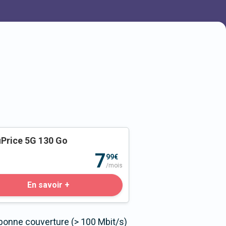
Price 5G 130 Go
o
7
99€
/mois
En savoir +
bonne couverture (> 100 Mbit/s)