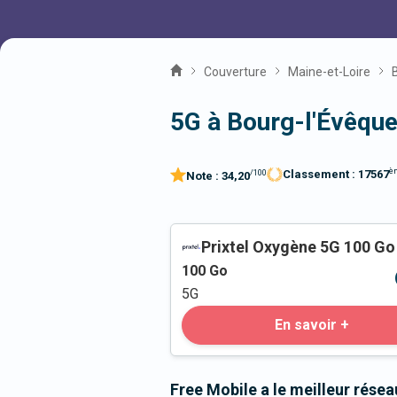
Couverture
Maine-et-Loire
5G à Bourg-l'Évêqu
è
Classement :
17567
/100
Note :
34,20
Prixtel Oxygène 5G 100 Go
100
Go
5G
En savoir +
Free Mobile a le meilleur rése