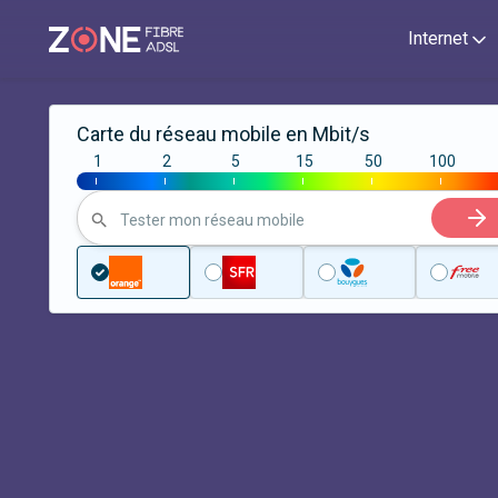
Internet
Carte du réseau mobile en Mbit/s
1
2
5
15
50
100
|
|
|
|
|
|
Tester mon réseau mobile