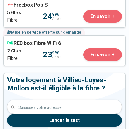
Freebox Pop S
5
Gb/s
24
99€
En savoir +
/mois
Fibre
🎁Mise en service offerte sur demande
RED box Fibre WiFi 6
2
Gb/s
23
99€
En savoir +
/mois
Fibre
Votre logement à Villieu-Loyes-
Mollon est-il éligible à la fibre ?
Saisissez votre adresse
Lancer le test