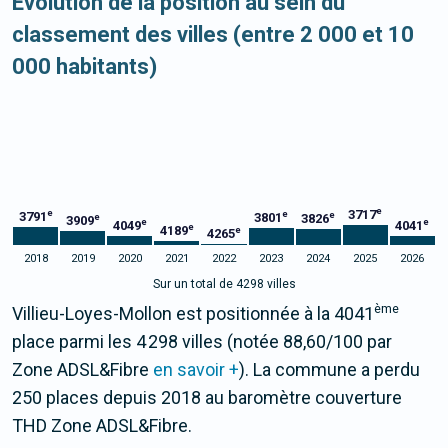
Evolution de la position au sein du
classement des villes (entre 2 000 et 10
000 habitants)
e
3717
e
e
3791
e
3801
3826
e
3909
e
e
4049
4041
e
4189
e
4265
2018
2019
2020
2021
2022
2023
2024
2025
2026
Sur un total de 4298 villes
ème
Villieu-Loyes-Mollon est positionnée à la 4041
place parmi les 4 298 villes (notée 88,60/100 par
Zone ADSL&Fibre
en savoir +
). La commune a perdu
250 places depuis 2018 au baromètre couverture
THD Zone ADSL&Fibre.