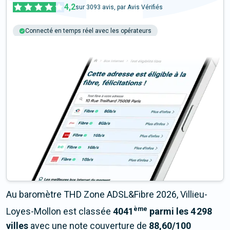
4,2
sur
3093
avis, par Avis Vérifiés
Connecté en temps réel avec les opérateurs
+6M tests chaque année
Multi-opérateurs
Au baromètre THD Zone ADSL&Fibre 2026, Villieu-
ème
Loyes-Mollon est classée
4041
parmi les 4 298
villes
avec une note couverture de
88,60/100