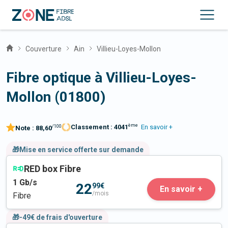
Couverture
Ain
Villieu-Loyes-Mollon
Fibre optique à Villieu-Loyes-
Mollon (01800)
ème
Classement :
4041
En savoir +
/100
Note :
88,60
🎁Mise en service offerte sur demande
RED box Fibre
1
Gb/s
22
99€
En savoir +
/mois
Fibre
🎁-49€ de frais d'ouverture