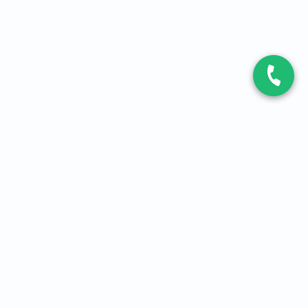
CONTACT
Contactez-nous
Expert fibre et 5G
01 86 76 06 08
4,2
sur
3093
avis, par Avis Vérifiés